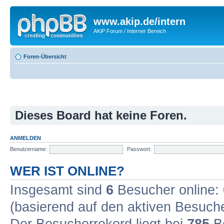
www.akip.de/intern
AKiP Forum / Interner Bereich
Foren-Übersicht
Dieses Board hat keine Foren.
ANMELDEN
Benutzername:
Passwort:
WER IST ONLINE?
Insgesamt sind
6
Besucher online: 0
(basierend auf den aktiven Besuche