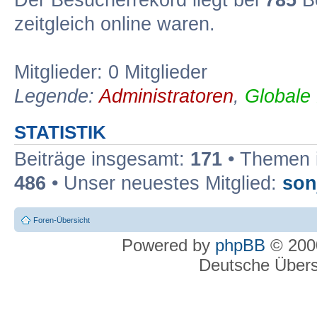
Der Besucherrekord liegt bei
785
Be
zeitgleich online waren.
Mitglieder: 0 Mitglieder
Legende:
Administratoren
,
Globale
STATISTIK
Beiträge insgesamt:
171
• Themen 
486
• Unser neuestes Mitglied:
son
Foren-Übersicht
Powered by
phpBB
© 2000
Deutsche Über