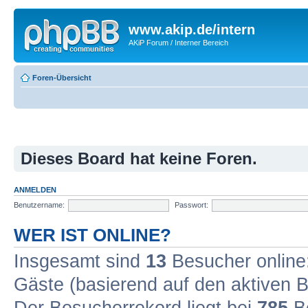
www.akip.de/intern
AKiP Forum / Interner Bereich
Foren-Übersicht
Dieses Board hat keine Foren.
ANMELDEN
Benutzername:
Passwort:
WER IST ONLINE?
Insgesamt sind
13
Besucher online: 
Gäste (basierend auf den aktiven B