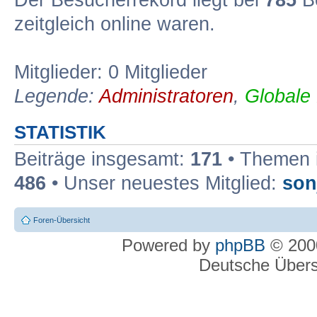
Der Besucherrekord liegt bei
785
Be
zeitgleich online waren.
Mitglieder: 0 Mitglieder
Legende:
Administratoren
,
Globale
STATISTIK
Beiträge insgesamt:
171
• Themen 
486
• Unser neuestes Mitglied:
son
Foren-Übersicht
Powered by
phpBB
© 2000
Deutsche Über