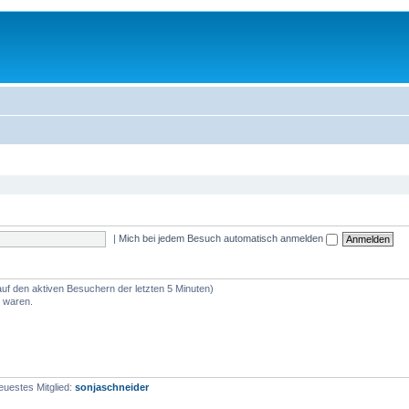
|
Mich bei jedem Besuch automatisch anmelden
auf den aktiven Besuchern der letzten 5 Minuten)
e waren.
euestes Mitglied:
sonjaschneider