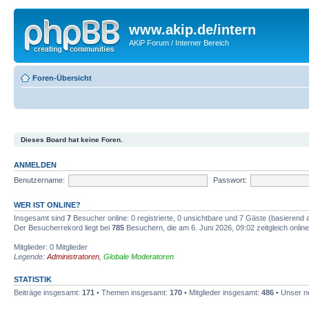
www.akip.de/intern
AKiP Forum / Interner Bereich
Foren-Übersicht
Dieses Board hat keine Foren.
ANMELDEN
Benutzername:
Passwort:
WER IST ONLINE?
Insgesamt sind
7
Besucher online: 0 registrierte, 0 unsichtbare und 7 Gäste (basierend 
Der Besucherrekord liegt bei
785
Besuchern, die am 6. Juni 2026, 09:02 zeitgleich onlin
Mitglieder: 0 Mitglieder
Legende:
Administratoren
,
Globale Moderatoren
STATISTIK
Beiträge insgesamt:
171
• Themen insgesamt:
170
• Mitglieder insgesamt:
486
• Unser n